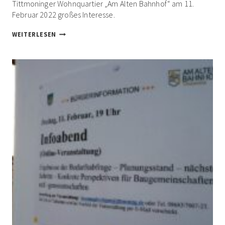
Tittmoninger Wohnquartier „Am Alten Bahnhof“ am 11.
Februar 2022 großes Interesse.
GROSSES I
WEITERLESEN
NTERESSE A
N O
NLINE-I
NFOABEND