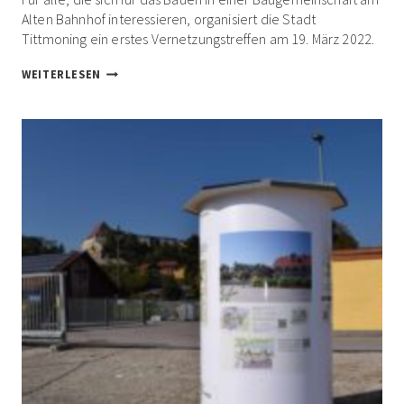
Alten Bahnhof interessieren, organisiert die Stadt
Tittmoning ein erstes Vernetzungstreffen am 19. März 2022.
INTERESSIERTE
WEITERLESEN
AN
BAUGEMEINSCHAFTEN
SIND
VERNETZT