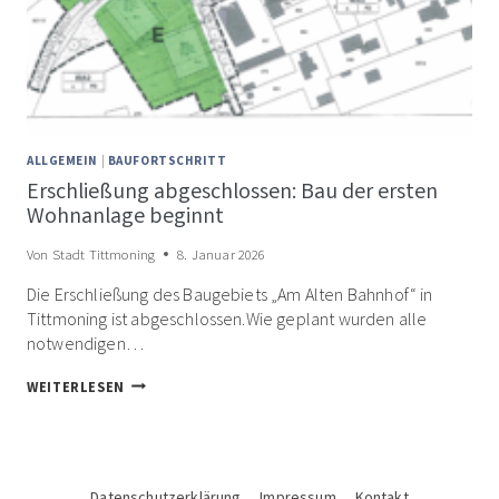
ALLGEMEIN
|
BAUFORTSCHRITT
Erschließung abgeschlossen: Bau der ersten
Wohnanlage beginnt
Von
Stadt Tittmoning
8. Januar 2026
Die Erschließung des Baugebiets „Am Alten Bahnhof“ in
Tittmoning ist abgeschlossen.Wie geplant wurden alle
notwendigen…
ERSCHLIESSUNG A
WEITERLESEN
BGESCHLOSSEN: B
AU D
ER E
RSTEN W
OHNANLAGE B
EGINNT
Datenschutzerklärung
Impressum
Kontakt